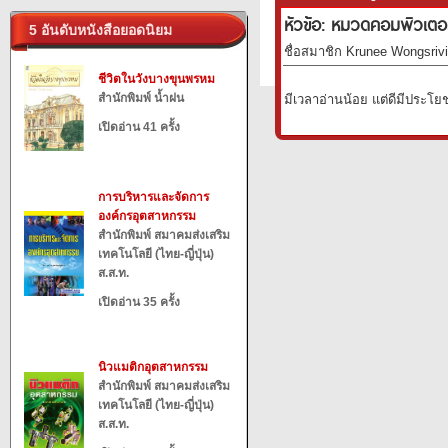
หัวข้อ: หมวดคอมพิวเตอร
5 อันดับหนังสือยอดนิยม
ชื่อสมาชิก Krunee Wongsrivil
ชีวิตในวังบางขุนพรหม
สำนักพิมพ์ น้ำฝน
มีเวลาอ่านน้อย แต่ดีมีประโย
เปิดอ่าน 41 ครั้ง
การบริหารและจัดการ
องค์กรอุตสาหกรรม
สำนักพิมพ์ สมาคมส่งเสริม
เทคโนโลยี (ไทย-ญี่ปุ่น)
ส.ส.ท.
เปิดอ่าน 35 ครั้ง
นิวแมติกอุตสาหกรรม
สำนักพิมพ์ สมาคมส่งเสริม
เทคโนโลยี (ไทย-ญี่ปุ่น)
ส.ส.ท.