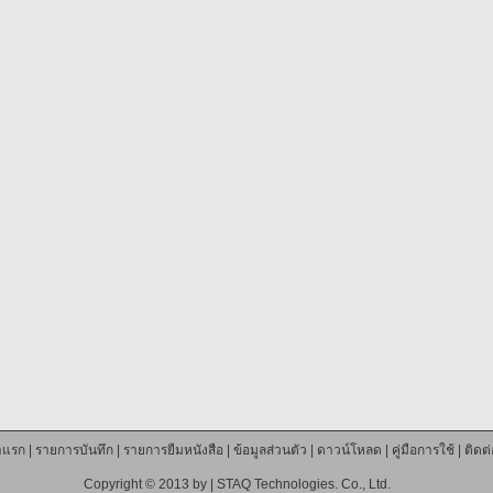
าแรก
|
รายการบันทึก
|
รายการยืมหนังสือ
|
ข้อมูลส่วนตัว
|
ดาวน์โหลด
|
คู่มือการใช้
|
ติดต
Copyright © 2013 by |
STAQ Technologies. Co., Ltd.