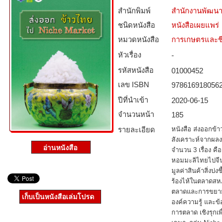
สำนักพิมพ์
สำนักงานพัฒนา
ชนิดหนังสือ­
หนังสือเผยแพร่
หมวดหนังสือ­
การเกษตรและชี
หัวเรื่อง
-
รหัสหนังสือ­
01000452
เลข ISBN
978616918056
ปีที่นำเข้า
2020-06-15
จำนวนหน้า
185
รายละเอียด
หนังสือ ส่งออกข้า
สังเคราะห์จากผล
จำนวน 3 เรื่อง คื
หอมมะลิไทยไปจีน
มูลค่าสินค้าสิ่งบ่
ร้องไห้ในตลาดสห
ตลาดและการขยายต
เก็บเป็นหนังสือเล่มโปรด
องค์ความรู้ และข้
การตลาด เชิงรุก