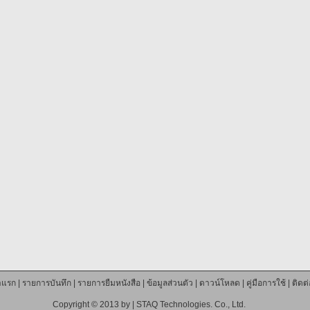
าแรก
|
รายการบันทึก
|
รายการยืมหนังสือ
|
ข้อมูลส่วนตัว
|
ดาวน์โหลด
|
คู่มือการใช้
|
ติดต
Copyright © 2013 by |
STAQ Technologies. Co., Ltd.