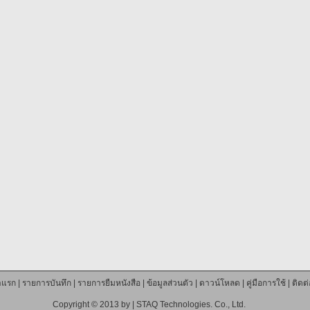
าแรก
|
รายการบันทึก
|
รายการยืมหนังสือ
|
ข้อมูลส่วนตัว
|
ดาวน์โหลด
|
คู่มือการใช้
|
ติดต
Copyright © 2013 by |
STAQ Technologies. Co., Ltd.