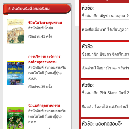
หัวข้อ:
5 อันดับหนังสือยอดนิยม
ชื่อสมาชิก ณัฐชา นาคอุบล วั
ชีวิตในวังบางขุนพรหม
สำนักพิมพ์ น้ำฝน
หนังสือเนื้อหาดี ได้เรียนรู้ค
เปิดอ่าน 41 ครั้ง
หัวข้อ:
ชื่อสมาชิก ปัจยตา จิตตรีเนตร
การบริหารและจัดการ
องค์กรอุตสาหกรรม
สำนักพิมพ์ สมาคมส่งเสริม
เปิดอ่านได้อย่างไร คะ หรือว่
เทคโนโลยี (ไทย-ญี่ปุ่น)
ส.ส.ท.
หัวข้อ:
เปิดอ่าน 35 ครั้ง
ชื่อสมาชิก Phit Siwas วันที่
นิวแมติกอุตสาหกรรม
ยืมแล้ว โหลดได้ แต่เปิดอ่านไ
สำนักพิมพ์ สมาคมส่งเสริม
เทคโนโลยี (ไทย-ญี่ปุ่น)
หัวข้อ: บอยทดสอบจ๊ะ
ส.ส.ท.