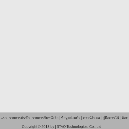
าแรก
|
รายการบันทึก
|
รายการยืมหนังสือ
|
ข้อมูลส่วนตัว
|
ดาวน์โหลด
|
คู่มือการใช้
|
ติดต
Copyright © 2013 by |
STAQ Technologies. Co., Ltd.