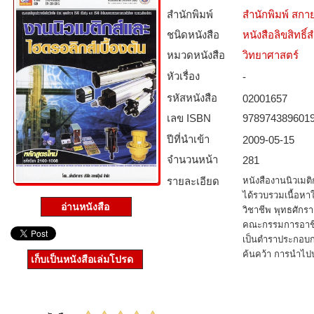
สำนักพิมพ์
สำนักพิมพ์ สกาย
ชนิดหนังสือ­
หนังสือลิขสิทธิ์
หมวดหนังสือ­
วิทยาศาสตร์
หัวเรื่อง
-
รหัสหนังสือ­
02001657
เลข ISBN
978974389601
ปีที่นำเข้า
2009-05-15
จำนวนหน้า
281
รายละเอียด
หนังสืองานนิวเมติกส
ได้รวบรวมเนื้อหา
อ่านหนังสือ
วิชาชีพ พุทธศัก
คณะกรรมการอาชีว
เป็นตำราประกอบกา
ค้นคว้า การนำไปปร
เก็บเป็นหนังสือเล่มโปรด