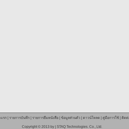
าแรก
|
รายการบันทึก
|
รายการยืมหนังสือ
|
ข้อมูลส่วนตัว
|
ดาวน์โหลด
|
คู่มือการใช้
|
ติดต
Copyright © 2013 by |
STAQ Technologies. Co., Ltd.