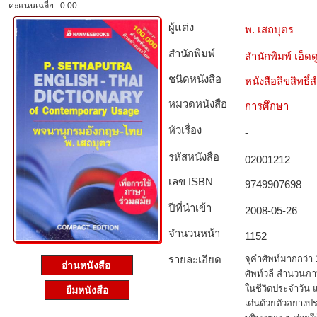
คะแนนเฉลี่ย : 0.00
ผู้แต่ง
พ. เสถบุตร
สำนักพิมพ์
สำนักพิมพ์ เอ็ดดู
ชนิดหนังสือ­
หนังสือลิขสิทธิ์
หมวดหนังสือ­
การศึกษา
หัวเรื่อง
-
รหัสหนังสือ­
02001212
เลข ISBN
9749907698
ปีที่นำเข้า
2008-05-26
จำนวนหน้า
1152
รายละเอียด
จุคำศัพท์มากกว่า
อ่านหนังสือ
ศัพท์วลี สำนวนภา
ในชีวิตประจำวัน
ยืมหนังสือ
เด่นด้วยตัวอยาง