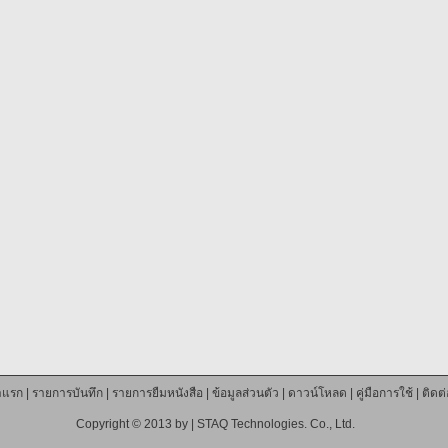
าแรก
|
รายการบันทึก
|
รายการยืมหนังสือ
|
ข้อมูลส่วนตัว
|
ดาวน์โหลด
|
คู่มือการใช้
|
ติดต
Copyright © 2013 by |
STAQ Technologies. Co., Ltd.