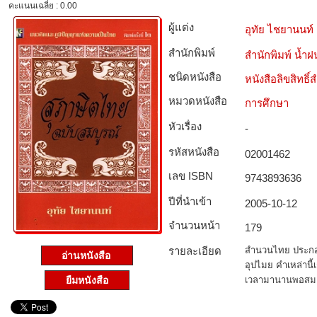
คะแนนเฉลี่ย : 0.00
ผู้แต่ง
อุทัย ไชยานนท์
สำนักพิมพ์
สำนักพิมพ์ น้ำฝ
ชนิดหนังสือ­
หนังสือลิขสิทธิ์
หมวดหนังสือ­
การศึกษา
หัวเรื่อง
-
รหัสหนังสือ­
02001462
เลข ISBN
9743893636
ปีที่นำเข้า
2005-10-12
จำนวนหน้า
179
รายละเอียด
สำนวนไทย ประกอบ
อ่านหนังสือ
อุปไมย คำเหล่านี
เวลามานานพอสมคว
ยืมหนังสือ