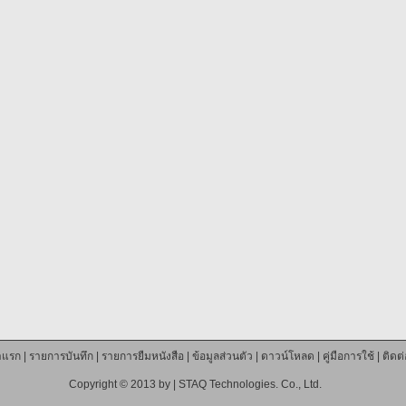
าแรก
|
รายการบันทึก
|
รายการยืมหนังสือ
|
ข้อมูลส่วนตัว
|
ดาวน์โหลด
|
คู่มือการใช้
|
ติดต
Copyright © 2013 by |
STAQ Technologies. Co., Ltd.