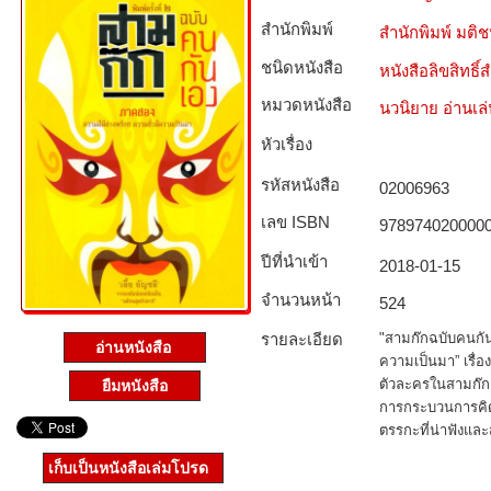
สำนักพิมพ์
สำนักพิมพ์ มติ
ชนิดหนังสือ­
หนังสือลิขสิทธิ์
หมวดหนังสือ­
นวนิยาย อ่านเล
หัวเรื่อง
รหัสหนังสือ­
02006963
เลข ISBN
978974020000
ปีที่นำเข้า
2018-01-15
จำนวนหน้า
524
รายละเอียด
"สามก๊กฉบับคนกัน
อ่านหนังสือ
ความเป็นมา” เรื่
ตัวละครในสามก๊ก เ
ยืมหนังสือ
การกระบวนการคิด 
ตรรกะที่น่าฟังแล
เก็บเป็นหนังสือเล่มโปรด