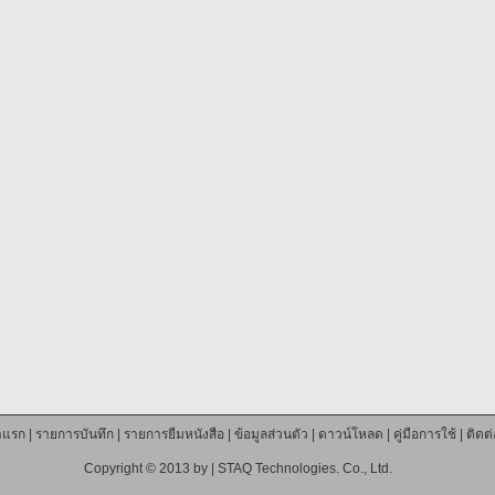
าแรก
|
รายการบันทึก
|
รายการยืมหนังสือ
|
ข้อมูลส่วนตัว
|
ดาวน์โหลด
|
คู่มือการใช้
|
ติดต
Copyright © 2013 by |
STAQ Technologies. Co., Ltd.