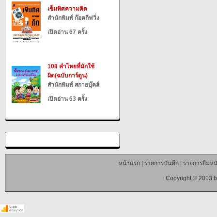
เข็มทิศความคิด
สำนักพิมพ์ ก๊อตกีฟวิ่ง
เปิดอ่าน 67 ครั้ง
108 คำไทยที่มักใช้
ผิด(ฉบับการ์ตูน)
สำนักพิมพ์ สกายบุ๊คส์
เปิดอ่าน 63 ครั้ง
หน้าแรก
|
รายการบันทึก
|
รายการยืมหนั
Copyright © 2013 b