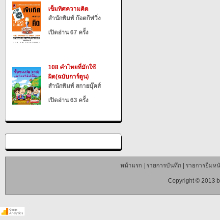
เข็มทิศความคิด
สำนักพิมพ์ ก๊อตกีฟวิ่ง
เปิดอ่าน 67 ครั้ง
108 คำไทยที่มักใช้
ผิด(ฉบับการ์ตูน)
สำนักพิมพ์ สกายบุ๊คส์
เปิดอ่าน 63 ครั้ง
หน้าแรก
|
รายการบันทึก
|
รายการยืมหนั
Copyright © 2013 b