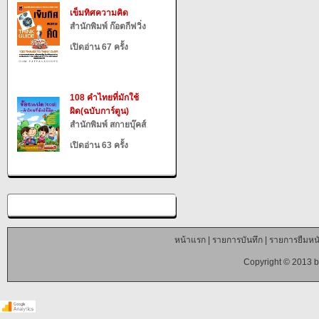
เข็มทิศความคิด
สำนักพิมพ์ ก๊อตกีฟวิ่ง
เปิดอ่าน 67 ครั้ง
108 คำไทยที่มักใช้
ผิด(ฉบับการ์ตูน)
สำนักพิมพ์ สกายบุ๊คส์
เปิดอ่าน 63 ครั้ง
หน้าแรก
|
รายการบันทึก
|
รายการยืมหนั
Copyright © 2013 b