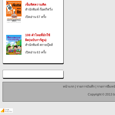
เข็มทิศความคิด
สำนักพิมพ์ ก๊อตกีฟวิ่ง
เปิดอ่าน 67 ครั้ง
108 คำไทยที่มักใช้
ผิด(ฉบับการ์ตูน)
สำนักพิมพ์ สกายบุ๊คส์
เปิดอ่าน 63 ครั้ง
หน้าแรก
|
รายการบันทึก
|
รายการยืมหนั
Copyright © 2013 b