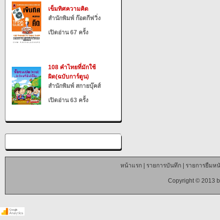
เข็มทิศความคิด
สำนักพิมพ์ ก๊อตกีฟวิ่ง
เปิดอ่าน 67 ครั้ง
108 คำไทยที่มักใช้
ผิด(ฉบับการ์ตูน)
สำนักพิมพ์ สกายบุ๊คส์
เปิดอ่าน 63 ครั้ง
หน้าแรก
|
รายการบันทึก
|
รายการยืมหนั
Copyright © 2013 b