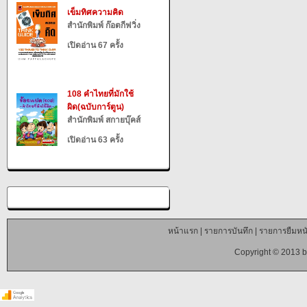
เข็มทิศความคิด
สำนักพิมพ์ ก๊อตกีฟวิ่ง
เปิดอ่าน 67 ครั้ง
108 คำไทยที่มักใช้
ผิด(ฉบับการ์ตูน)
สำนักพิมพ์ สกายบุ๊คส์
เปิดอ่าน 63 ครั้ง
หน้าแรก
|
รายการบันทึก
|
รายการยืมหนั
Copyright © 2013 b