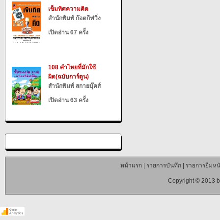
เข็มทิศความคิด
สำนักพิมพ์ ก๊อตกีฟวิ่ง
เปิดอ่าน 67 ครั้ง
108 คำไทยที่มักใช้
ผิด(ฉบับการ์ตูน)
สำนักพิมพ์ สกายบุ๊คส์
เปิดอ่าน 63 ครั้ง
หน้าแรก
|
รายการบันทึก
|
รายการยืมหนั
Copyright © 2013 b