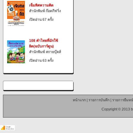
เข็มทิศความคิด
สำนักพิมพ์ ก๊อตกีฟวิ่ง
เปิดอ่าน 67 ครั้ง
108 คำไทยที่มักใช้
ผิด(ฉบับการ์ตูน)
สำนักพิมพ์ สกายบุ๊คส์
เปิดอ่าน 63 ครั้ง
หน้าแรก
|
รายการบันทึก
|
รายการยืมหนั
Copyright © 2013 b