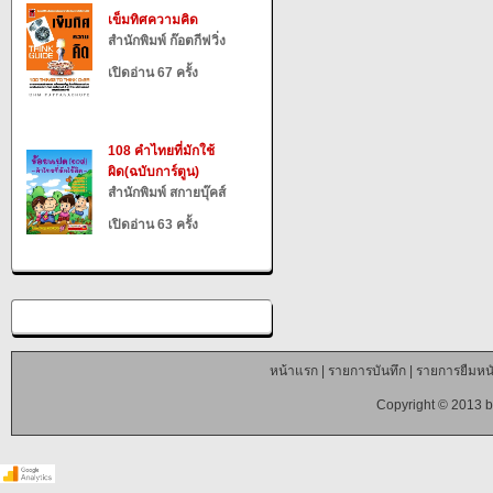
เข็มทิศความคิด
สำนักพิมพ์ ก๊อตกีฟวิ่ง
เปิดอ่าน 67 ครั้ง
108 คำไทยที่มักใช้
ผิด(ฉบับการ์ตูน)
สำนักพิมพ์ สกายบุ๊คส์
เปิดอ่าน 63 ครั้ง
หน้าแรก
|
รายการบันทึก
|
รายการยืมหนั
Copyright © 2013 b