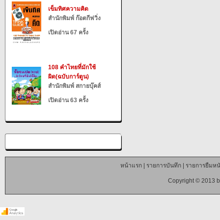
เข็มทิศความคิด
สำนักพิมพ์ ก๊อตกีฟวิ่ง
เปิดอ่าน 67 ครั้ง
108 คำไทยที่มักใช้
ผิด(ฉบับการ์ตูน)
สำนักพิมพ์ สกายบุ๊คส์
เปิดอ่าน 63 ครั้ง
หน้าแรก
|
รายการบันทึก
|
รายการยืมหนั
Copyright © 2013 b