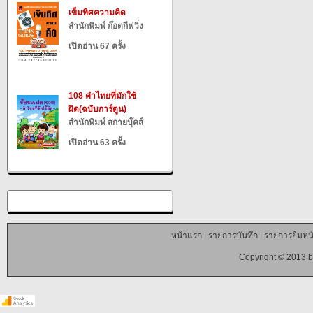
เข็มทิศความคิด
สำนักพิมพ์ ก๊อตกีฟวิ่ง
เปิดอ่าน 67 ครั้ง
108 คำไทยที่มักใช้
ผิด(ฉบับการ์ตูน)
สำนักพิมพ์ สกายบุ๊คส์
เปิดอ่าน 63 ครั้ง
หน้าแรก
|
รายการบันทึก
|
รายการยืมหนั
Copyright © 2013 b