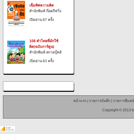
เข็มทิศความคิด
สำนักพิมพ์ ก๊อตกีฟวิ่ง
เปิดอ่าน 67 ครั้ง
108 คำไทยที่มักใช้
ผิด(ฉบับการ์ตูน)
สำนักพิมพ์ สกายบุ๊คส์
เปิดอ่าน 63 ครั้ง
หน้าแรก
|
รายการบันทึก
|
รายการยืมหนั
Copyright © 2013 b