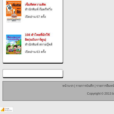
เข็มทิศความคิด
สำนักพิมพ์ ก๊อตกีฟวิ่ง
เปิดอ่าน 67 ครั้ง
108 คำไทยที่มักใช้
ผิด(ฉบับการ์ตูน)
สำนักพิมพ์ สกายบุ๊คส์
เปิดอ่าน 63 ครั้ง
หน้าแรก
|
รายการบันทึก
|
รายการยืมหนั
Copyright © 2013 b