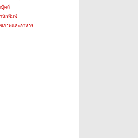
บุ๊คส์
สำนักพิมพ์
ว สุขภาพและอาหาร