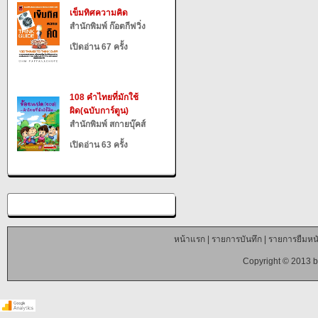
เข็มทิศความคิด
สำนักพิมพ์ ก๊อตกีฟวิ่ง
เปิดอ่าน 67 ครั้ง
108 คำไทยที่มักใช้
ผิด(ฉบับการ์ตูน)
สำนักพิมพ์ สกายบุ๊คส์
เปิดอ่าน 63 ครั้ง
หน้าแรก
|
รายการบันทึก
|
รายการยืมหนั
Copyright © 2013 b