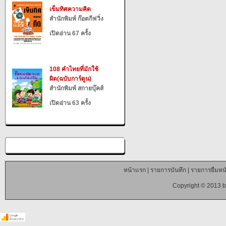
เข็มทิศความคิด
สำนักพิมพ์ ก๊อตกีฟวิ่ง
เปิดอ่าน 67 ครั้ง
108 คำไทยที่มักใช้
ผิด(ฉบับการ์ตูน)
สำนักพิมพ์ สกายบุ๊คส์
เปิดอ่าน 63 ครั้ง
หน้าแรก
|
รายการบันทึก
|
รายการยืมหนั
Copyright © 2013 b