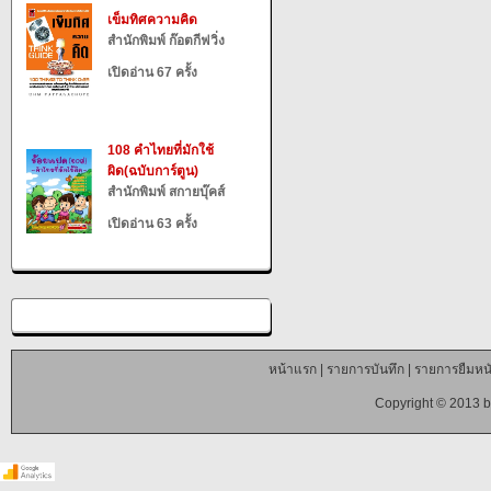
เข็มทิศความคิด
สำนักพิมพ์ ก๊อตกีฟวิ่ง
เปิดอ่าน 67 ครั้ง
108 คำไทยที่มักใช้
ผิด(ฉบับการ์ตูน)
สำนักพิมพ์ สกายบุ๊คส์
เปิดอ่าน 63 ครั้ง
หน้าแรก
|
รายการบันทึก
|
รายการยืมหนั
Copyright © 2013 b