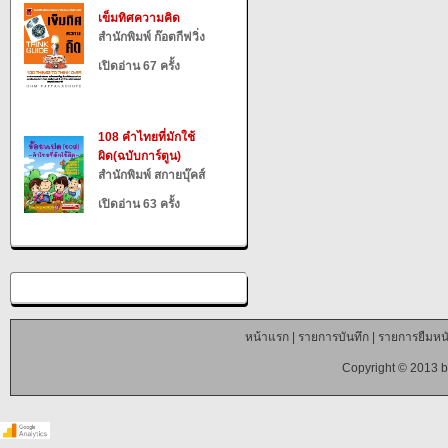
เข็มทิศความคิด
สำนักพิมพ์ ก๊อตกีฟวิ่ง
เปิดอ่าน 67 ครั้ง
108 คำไทยที่มักใช้
ผิด(ฉบับการ์ตูน)
สำนักพิมพ์ สกายบุ๊คส์
เปิดอ่าน 63 ครั้ง
หน้าแรก
|
รายการบันทึก
|
รายการยืมหนั
Copyright © 2013 b