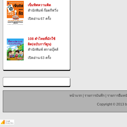
เข็มทิศความคิด
สำนักพิมพ์ ก๊อตกีฟวิ่ง
เปิดอ่าน 67 ครั้ง
108 คำไทยที่มักใช้
ผิด(ฉบับการ์ตูน)
สำนักพิมพ์ สกายบุ๊คส์
เปิดอ่าน 63 ครั้ง
หน้าแรก
|
รายการบันทึก
|
รายการยืมหนั
Copyright © 2013 b