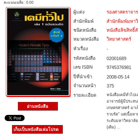
คะแนนเฉลี่ย : 0.00
ผู้แต่ง
รองศาสตราจารย์
สำนักพิมพ์
สำนักพิมพ์มหา
ชนิดหนังสือ­
หนังสือลิขสิทธิ์
หมวดหนังสือ­
วิทยาศาสตร์
หัวเรื่อง
-
รหัสหนังสือ­
02001689
เลข ISBN
9745376981
ปีที่นำเข้า
2008-05-14
จำนวนหน้า
375
รายละเอียด
หนังสือเคมีทั่วไปเ
อาจารย์ผู้มีประสบ
อ่านหนังสือ
เกษตรศาสตร์ มาเป็
รวบรัด" แต่เนื้อห
ระดับมหาวิทยาลัย
(เดิม) ...
เก็บเป็นหนังสือเล่มโปรด