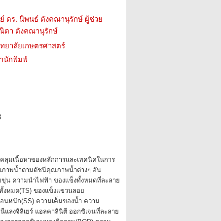
ดร. นิพนธ์ ตังคณานุรักษ์ ผู้ช่วย
ิตา ตังคณานุรักษ์
วิทยาลัยเกษตรศาสตร์
สำนักพิมพ์
8
อบคลุมเนื้อหาของหลักการและเทคนิคในการ
ณภาพน้ำตามดัชนีคุณภาพน้ำต่างๆ อัน
ขุ่น ความนำไฟฟ้า ของแข็งทั้งหมดที่ละลาย
งทั้งหมด(TS) ของแข็งแขวนลอย
กอนหนัก(SS) ความเค็มของน้ำ ความ
นีแลงจิลิเยร์ แอลคาลินิตี ออกซิเจนที่ละลาย