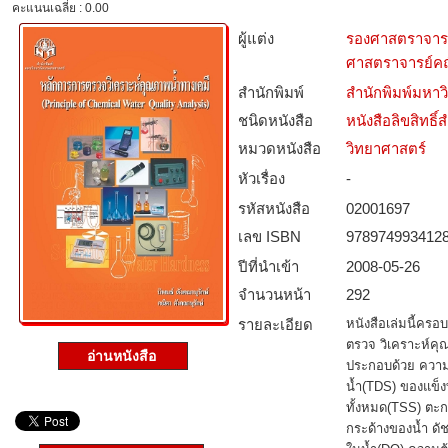
คะแนนเฉลี่ย : 0.00
ผู้แต่ง
รองศาสตราจารย์ 
ศาสตราจารย์คณ
สำนักพิมพ์
สำนักพิมพ์มหา
ชนิดหนังสือ­
หนังสือลิขสิทธิ์
หมวดหนังสือ­
วิทยาศาสตร์
หัวเรื่อง
-
รหัสหนังสือ­
02001697
เลข ISBN
978974993412
ปีที่นำเข้า
2008-05-26
จำนวนหน้า
292
รายละเอียด
หนังสือเล่มนี้คร
ตรวจ วิเคราะห์คุ
อ่านหนังสือ
ประกอบด้วย ความ
น้ำ(TDS) ของแข็
ทั้งหมด(TSS) ตะ
กระด้างของน้ำ ดัช