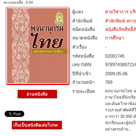
คะแนนเฉลี่ย : 0.00
ผู้แต่ง
ฝ่ายวิชาการ บริ
สำนักพิมพ์
สำนักพิมพ์ สกาย
ชนิดหนังสือ­
หนังสือลิขสิทธิ์
หมวดหนังสือ­
การศึกษา
หัวเรื่อง
-
รหัสหนังสือ­
02001745
เลข ISBN
978974389721
ปีที่นำเข้า
2009-05-06
จำนวนหน้า
789
รายละเอียด
พจนานุกรมไทย ฉบ
อ่านหนังสือ
ภาษาไทยที่นักเรีย
และค้นคว้าหาข้อมูล
รวบรวมคำศัพท์ที่ใช
มากกว่า 30 000 คำ
นักเรียนและผู้สน
เก็บเป็นหนังสือเล่มโปรด
อย่างครบถ้วน...