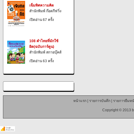
เข็มทิศความคิด
สำนักพิมพ์ ก๊อตกีฟวิ่ง
เปิดอ่าน 67 ครั้ง
108 คำไทยที่มักใช้
ผิด(ฉบับการ์ตูน)
สำนักพิมพ์ สกายบุ๊คส์
เปิดอ่าน 63 ครั้ง
หน้าแรก
|
รายการบันทึก
|
รายการยืมหนั
Copyright © 2013 b