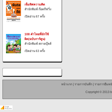
เข็มทิศความคิด
สำนักพิมพ์ ก๊อตกีฟวิ่ง
เปิดอ่าน 67 ครั้ง
108 คำไทยที่มักใช้
ผิด(ฉบับการ์ตูน)
สำนักพิมพ์ สกายบุ๊คส์
เปิดอ่าน 63 ครั้ง
หน้าแรก
|
รายการบันทึก
|
รายการยืมหนั
Copyright © 2013 b