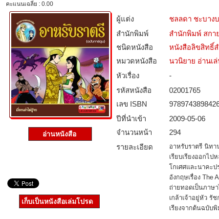
คะแนนเฉลี่ย : 0.00
ผู้แต่ง
ชลลดา ชะบาง
สำนักพิมพ์
สำนักพิมพ์ สกาย
ชนิดหนังสือ­
หนังสือลิขสิทธิ์
หมวดหนังสือ­
นวนิยาย อ่านเล
หัวเรื่อง
-
รหัสหนังสือ­
02001765
เลข ISBN
978974389842
ปีที่นำเข้า
2009-05-06
จำนวนหน้า
294
อ่านหนังสือ
รายละเอียด
อาหรับราตรี นิท
เรียบเรียงออกไป
โกเศศและนาคะปร
อังกฤษเรื่อง The 
ถ่ายทอดเป็นภาษ
เกล้าเจ้าอยู่หัว รั
เก็บเป็นหนังสือเล่มโปรด
เรียงจากต้นฉบับพิ