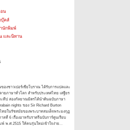
บอน
บุ๊คส์
สำนักพิมพ์
่น และนิทาน
6
านของชาวเปอร์เซียโบราณ ได้รับการแปลและ
หลายภาษาทั่วโลก สำหรับประเทศไทย เสฐียร
ะทีป สองกัลยาณมิตรได้นำต้นฉบับภาษา
Arabain nights ของ Sir Richard Burton
าไทยในรัชสมัยของพระบาทสมเด็จพระมงกุฏ
ชกาลที่ 6 เรื่องอาหรับราตรีฉบับการ์ตูนเรียบ
มพ์ พ.ศ.2515 ให้คนรุ่นใหม่เข้าใจง่าย...