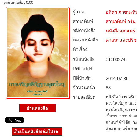
คะแนนเฉลี่ย : 0.00
ผู้แต่ง
อดิศร ภาชนะทิพ
สำนักพิมพ์
สำนักพิมพ์ กร
ชนิดหนังสือ­
หนังสือเผยแพร่
หมวดหนังสือ­
ศาสนาและปรั
หัวเรื่อง
รหัสหนังสือ­
01000274
เลข ISBN
ปีที่นำเข้า
2014-07-30
จำนวนหน้า
83
รายละเอียด
หนังสือ “การเจริญ
พระไตรปิฎกและอ
พระไตรปิฎกภาษาไ
เป็นพระธรรมคำสอ
อานนท์จำได้อย่า
สังคายนาครั้งแรกดั
เก็บเป็นหนังสือเล่มโปรด