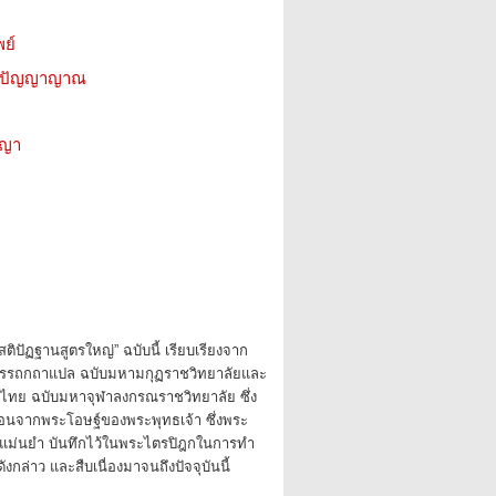
ย์
ีน ปัญญาญาณ
ชญา
สติปัฏฐานสูตรใหญ่” ฉบับนี้ เรียบเรียงจาก
รรถกถาแปล ฉบับมหามกุฏราชวิทยาลัยและ
ทย ฉบับมหาจุฬาลงกรณราชวิทยาลัย ซึ่ง
นจากพระโอษฐ์ของพระพุทธเจ้า ซึ่งพระ
งแม่นยำ บันทึกไว้ในพระไตรปิฎกในการทำ
งกล่าว และสืบเนื่องมาจนถึงปัจจุบันนี้