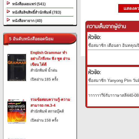
หนังสือเผยแพร่ (541)
แสดงควา
หนังสือลิขสิทธิ์สำนักพิมพ์ (783)
หนังสือหายาก (40)
ความเห็นจากผู้อ่าน
หัวข้อ:
5 อันดับหนังสือยอดนิยม
ชื่อสมาชิก เตือนตา อินทคุณจ
English Grammar ทำ
อย่างไรจึงจะ ฟัง พูด อ่าน
เขียน ได้ดี
หัวข้อ:
สำนักพิมพ์ น้ำฝน
เปิดอ่าน 185 ครั้ง
ชื่อสมาชิก Yanyong Ptm วันท
าาาาาาาึ6รับ​าา​​า​ษาสสี440
รวมข้อสอบความรู้-ความ
สามารถ กพ.3-4
สำนักพิมพ์ สกายบุ๊คส์
เปิดอ่าน 158 ครั้ง