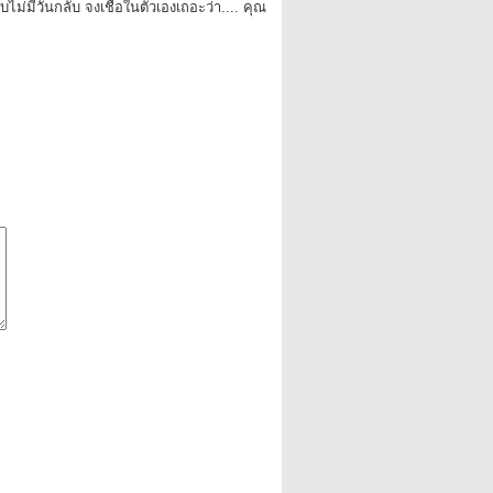
ม่มีวันกลับ จงเชื่อในตัวเองเถอะว่า.... คุณ