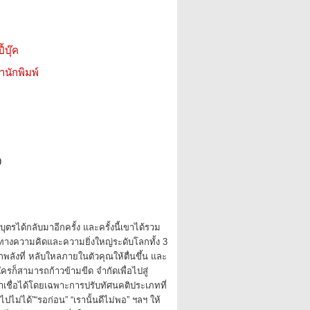
้บุ๊ค
สำนักพิมพ์
9
ุตรได้กลับมาอีกครั้ง และครั้งนี้เขาได้รวม
ำทางความคิดและความยิ่งใหญ่ระดับโลกทั้ง 3
กพลังที่ หลับใหลภายในตัวคุณให้ตื่นขึ้น และ
ใครก็สามารถก้าวข้ามขีด จำกัดเพื่อไปสู่
่าเชื่อได้โดยเฉพาะการปรับทัศนคติประเภทที่
็นไปไม่ได้”“รอก่อน” “เรานั้นดีไม่พอ” ฯลฯ ให้