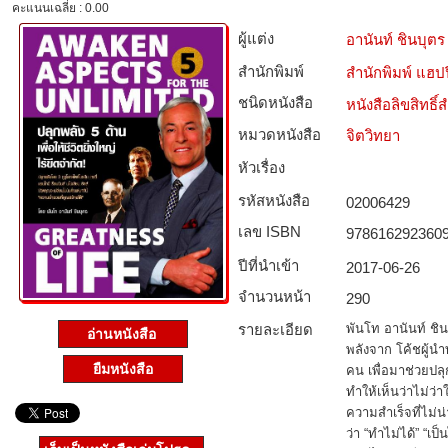
คะแนนเฉลี่ย : 0.00
ผู้แต่ง
อานันท์ ชินบุตร
สำนักพิมพ์
สำนักพิมพ์ แฮปปี
ชนิดหนังสือ­
หนังสือลิขสิทธิ์
หมวดหนังสือ­
จิตวิทยา
หัวเรื่อง
รหัสหนังสือ­
02006429
เลข ISBN
978616292360
ปีที่นำเข้า
2017-06-26
จำนวนหน้า
290
รายละเอียด
พันโท อานันท์ ชินบ
อ่านหนังสือ
พลังจาก โค้ชผู้น
ยืมหนังสือ
คน เพื่อมาช่วยปลุ
ทำให้เห็นว่าไม่ว่า
ความสำเร็จที่ไม่น
ว่า “ทำไม่ได้” “เป