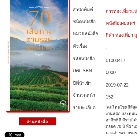
สำนักพิมพ์
การท่องเที่ยวแ
ชนิดหนังสือ­
หนังสือเผยแพร่
หมวดหนังสือ­
กีฬา ท่องเที่ย
หัวเรื่อง
-
รหัสหนังสือ­
01000417
เลข ISBN
0000
ปีที่นำเข้า
2019-07-22
จำนวนหน้า
152
รายละเอียด
“คนไทยโชคดีที่สุ
งานหนัก และทุ่มเ
อาชีพที่ดี มีรายได้
ตลอด 70 ปี ที่ผ่า
นางเจ้าฯพระบรมร