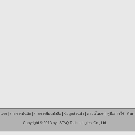
าแรก
|
รายการบันทึก
|
รายการยืมหนังสือ
|
ข้อมูลส่วนตัว
|
ดาวน์โหลด
|
คู่มือการใช้
|
ติดต
Copyright © 2013 by |
STAQ Technologies. Co., Ltd.