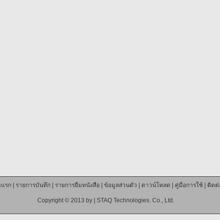
าแรก
|
รายการบันทึก
|
รายการยืมหนังสือ
|
ข้อมูลส่วนตัว
|
ดาวน์โหลด
|
คู่มือการใช้
|
ติดต
Copyright © 2013 by |
STAQ Technologies. Co., Ltd.