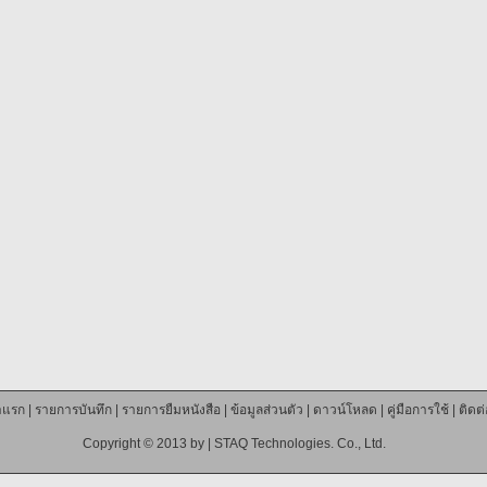
าแรก
|
รายการบันทึก
|
รายการยืมหนังสือ
|
ข้อมูลส่วนตัว
|
ดาวน์โหลด
|
คู่มือการใช้
|
ติดต
Copyright © 2013 by |
STAQ Technologies. Co., Ltd.