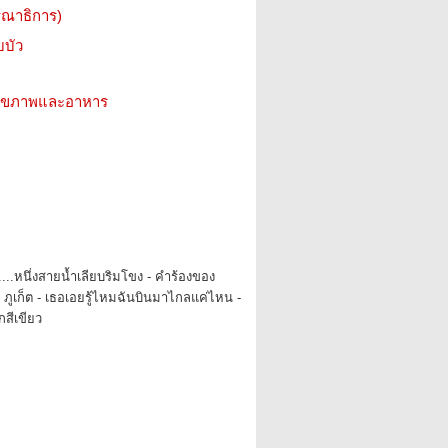
รณาธิการ)
บบัว
ว สุขภาพและอาหาร
....หนึ่งสายน้ำเลียบริมโขง - คำร้องของ
ี่ ภูเก็ต - เธอเอยรู้ไหมฉันบินมาไกลแค่ไหน -
สีเขียว