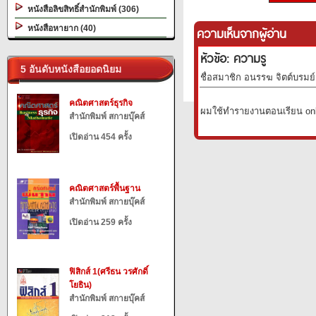
หนังสือลิขสิทธิ์สำนักพิมพ์ (306)
หนังสือหายาก (40)
ความเห็นจากผู้อ่าน
หัวข้อ: ความรู
5 อันดับหนังสือยอดนิยม
ชื่อสมาชิก อนรรฆ จิตต์บรมย์ 
คณิตศาสตร์ธุรกิจ
ผมใช้ทำรายงานตอนเรียน onl
สำนักพิมพ์ สกายบุ๊คส์
เปิดอ่าน 454 ครั้ง
คณิตศาสตร์พื้นฐาน
สำนักพิมพ์ สกายบุ๊คส์
เปิดอ่าน 259 ครั้ง
ฟิสิกส์ 1(ศรีธน วรศักดิ์
โยธิน)
สำนักพิมพ์ สกายบุ๊คส์