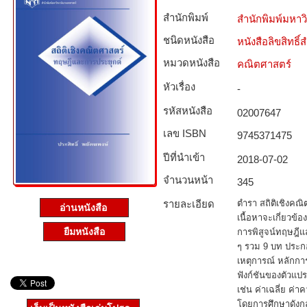
สำนักพิมพ์
สำนักพิมพ์มหา
ชนิดหนังสือ­
หนังสือลิขสิทธิ์
หมวดหนังสือ­
คณิตศาสตร์
หัวเรื่อง
-
รหัสหนังสือ­
02007647
เลข ISBN
9745371475
ปีที่นำเข้า
2018-07-02
จำนวนหน้า
345
รายละเอียด
ตำรา สถิติเชิงคณิ
อ่านหนังสือ
เนื้อหาจะเกี่ยวข้อ
ยืมหนังสือ
การพิสูจน์ทฤษฎีแล
ๆ รวม 9 บท ประก
เหตุการณ์ หลักกา
ฟังก์ชันของตัวแปรส
เช่น ค่าเฉลี่ย 
โดยการศึกษาดังกล่า