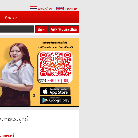
ภาษาไทย
|
English
ติดต่อเรา
ค้นหาแบบละเอียด
1
2
3
ละการประยุกต์
ัคฆพงษ์