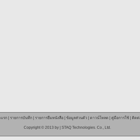
าแรก
|
รายการบันทึก
|
รายการยืมหนังสือ
|
ข้อมูลส่วนตัว
|
ดาวน์โหลด
|
คู่มือการใช้
|
ติดต
Copyright © 2013 by |
STAQ Technologies. Co., Ltd.