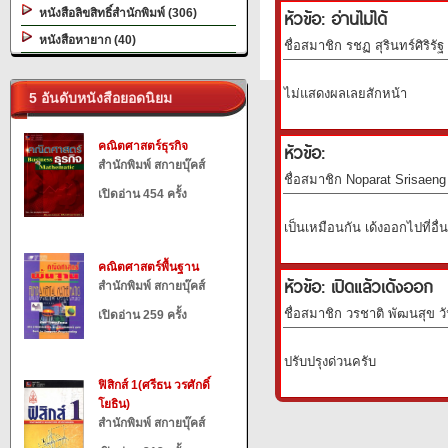
หัวข้อ: อ่านไม่ได้
หนังสือลิขสิทธิ์สำนักพิมพ์ (306)
หนังสือหายาก (40)
ชื่อสมาชิก รชฏ สุรินทร์ศิริรัฐ
ไม่แสดงผลเลยสักหน้า
5 อันดับหนังสือยอดนิยม
คณิตศาสตร์ธุรกิจ
หัวข้อ:
สำนักพิมพ์ สกายบุ๊คส์
ชื่อสมาชิก Noparat Srisaeng 
เปิดอ่าน 454 ครั้ง
เป็นเหมือนกัน เด้งออกไปที่อื่
คณิตศาสตร์พื้นฐาน
หัวข้อ: เปิดแล้วเด้งออก
สำนักพิมพ์ สกายบุ๊คส์
ชื่อสมาชิก วรชาติ พัฒนสุข วั
เปิดอ่าน 259 ครั้ง
ปรับปรุงด่วนครับ
ฟิสิกส์ 1(ศรีธน วรศักดิ์
โยธิน)
สำนักพิมพ์ สกายบุ๊คส์