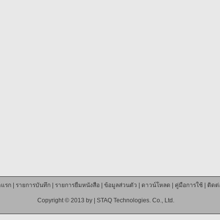
าแรก
|
รายการบันทึก
|
รายการยืมหนังสือ
|
ข้อมูลส่วนตัว
|
ดาวน์โหลด
|
คู่มือการใช้
|
ติดต
Copyright © 2013 by |
STAQ Technologies. Co., Ltd.