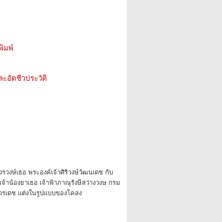
ิมพ์
ะอัตชีวประวัติ
าวรวงษ์เธอ พระองค์เจ้าศิริวงษ์วัฒนเดช กับ
จ้าน้องยาเธอ เจ้าฟ้าภาณุรังษีสว่างวงษ กรม
วรเดช แต่งในรูปแบบของโคลง