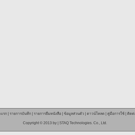
าแรก
|
รายการบันทึก
|
รายการยืมหนังสือ
|
ข้อมูลส่วนตัว
|
ดาวน์โหลด
|
คู่มือการใช้
|
ติดต
Copyright © 2013 by |
STAQ Technologies. Co., Ltd.