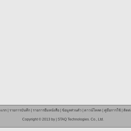
าแรก
|
รายการบันทึก
|
รายการยืมหนังสือ
|
ข้อมูลส่วนตัว
|
ดาวน์โหลด
|
คู่มือการใช้
|
ติดต
Copyright © 2013 by |
STAQ Technologies. Co., Ltd.