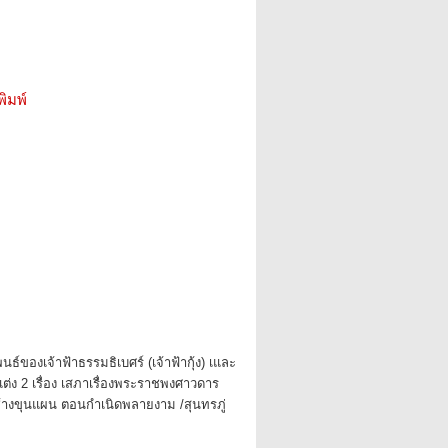
ิมพ์
นธ์ของเจ้าฟ้าธรรมธิเบศร์ (เจ้าฟ้ากุ้ง) เและ
ต่ง 2 เรื่อง เสภาเรื่องพระราชพงศาวดาร
ช้างขุนแผน ตอนกำเนิดพลายงาม /สุนทรภู่