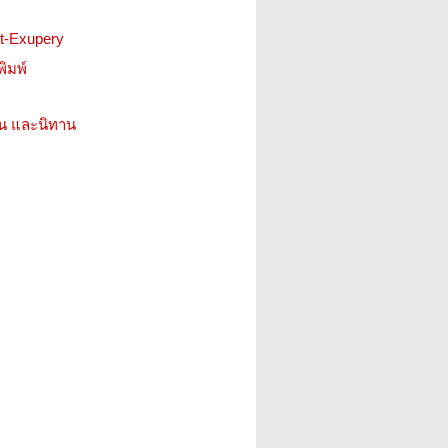
nt-Exupery
ิมพ์
่น และนิทาน