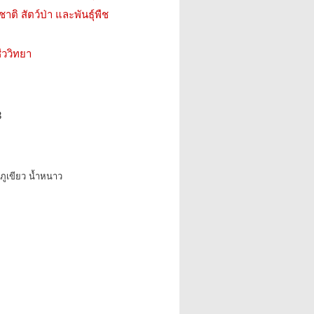
ติ สัตว์ป่า และพันธุ์พืช
ววิทยา
3
าภูเขียว น้ำหนาว